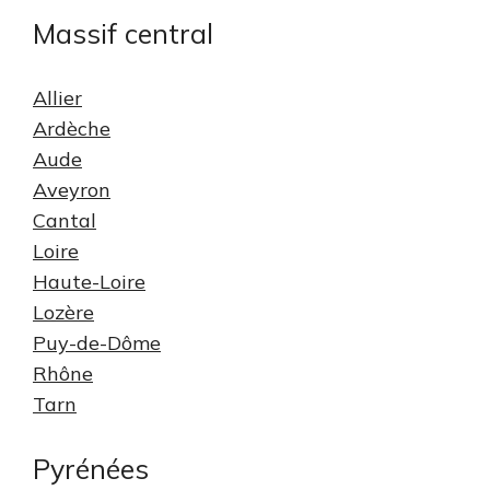
Massif central
Allier
Ardèche
Aude
Aveyron
Cantal
Loire
Haute-Loire
Lozère
Puy-de-Dôme
Rhône
Tarn
Pyrénées