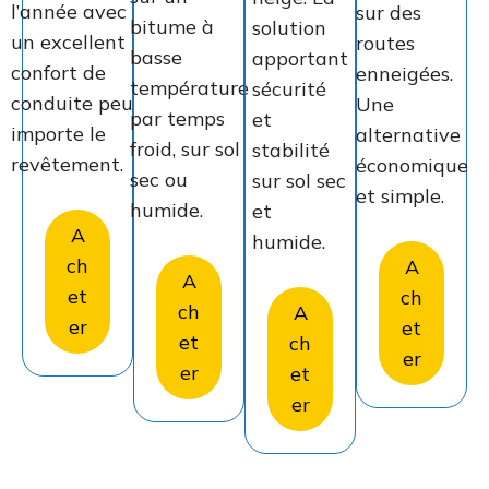
l’année avec
sur des
bitume à
solution
un excellent
routes
basse
apportant
confort de
enneigées.
température
sécurité
conduite peu
Une
par temps
et
importe le
alternative
froid, sur sol
stabilité
revêtement.
économique
sec ou
sur sol sec
et simple.
humide.
et
A
humide.
ch
A
A
et
ch
ch
A
er
et
et
ch
er
er
et
er