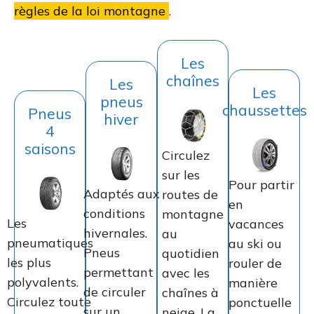
règles de la loi montagne
.
Les
chaînes
Les
Les
pneus
chaussettes
Pneus
hiver
4
saisons
Circulez
sur les
Pour partir
Adaptés aux
routes de
en
conditions
montagne
Les
vacances
hivernales.
au
pneumatiques
au ski ou
Pneus
quotidien
les plus
rouler de
permettant
avec les
polyvalents.
manière
de circuler
chaînes à
Circulez toute
ponctuelle
sur un
neige. La