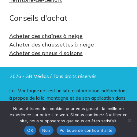
Conseils d'achat
Acheter des chaînes à neige
Acheter des chaussettes à neige
Acheter des pneus 4 saisons
2026 - GB Médias / Tous droits réservés
Loi-Montagne.net est un site d'information indépendant
à propos de la loi montagne et de son application dans
les massifs montagneux.
Nous utilisons des cookies pour vous garantir la meilleure
expérience sur notre site web. Si vous continuez à utiliser ce
Mentions légales et RGPD
|
Contact
site, nous supposerons que vous en êtes satisfait.
OK
Non
Politique de confidentialité