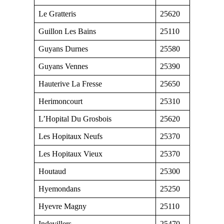
Le Gratteris
25620
Guillon Les Bains
25110
Guyans Durnes
25580
Guyans Vennes
25390
Hauterive La Fresse
25650
Herimoncourt
25310
L’Hopital Du Grosbois
25620
Les Hopitaux Neufs
25370
Les Hopitaux Vieux
25370
Houtaud
25300
Hyemondans
25250
Hyevre Magny
25110
Indevillers
25470