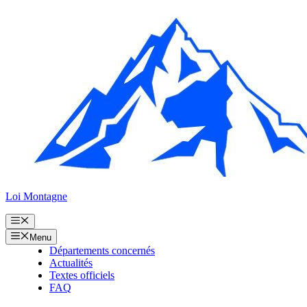
Aller
au
contenu
Loi Montagne
Menu
Menu
Départements concernés
Actualités
Textes officiels
FAQ