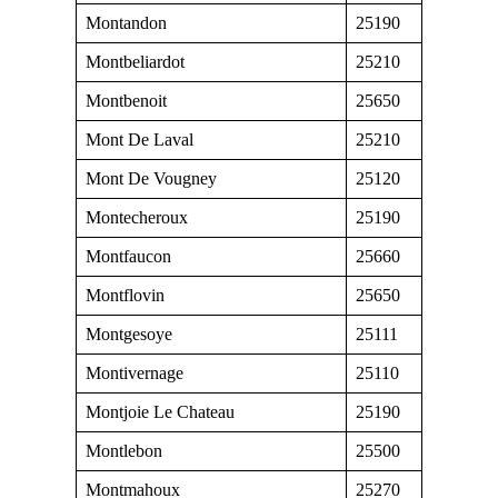
Montandon
25190
Montbeliardot
25210
Montbenoit
25650
Mont De Laval
25210
Mont De Vougney
25120
Montecheroux
25190
Montfaucon
25660
Montflovin
25650
Montgesoye
25111
Montivernage
25110
Montjoie Le Chateau
25190
Montlebon
25500
Montmahoux
25270