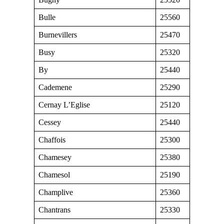
Bulle
25560
Burnevillers
25470
Busy
25320
By
25440
Cademene
25290
Cernay L’Eglise
25120
Cessey
25440
Chaffois
25300
Chamesey
25380
Chamesol
25190
Champlive
25360
Chantrans
25330