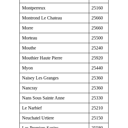
Montperreux
25160
Montrond Le Chateau
25660
Morre
25660
Morteau
25500
Mouthe
25240
Mouthier Haute Pierre
25920
Myon
25440
Naisey Les Granges
25360
Nancray
25360
Nans Sous Sainte Anne
25330
Le Narbief
25210
Neuchatel Urtiere
25150
Les Premiers Sapins
25580