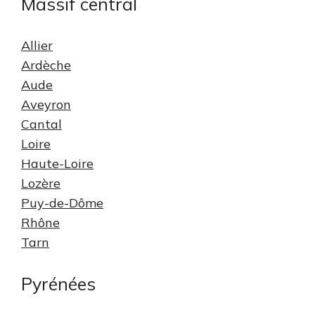
Massif central
Allier
Ardèche
Aude
Aveyron
Cantal
Loire
Haute-Loire
Lozère
Puy-de-Dôme
Rhône
Tarn
Pyrénées