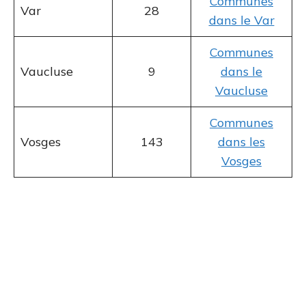
Communes
Var
28
dans le Var
Communes
Vaucluse
9
dans le
Vaucluse
Communes
Vosges
143
dans les
Vosges
Les départements sans obligation
14 départements sont par conséquent
concernés par la loi montagne mais ne font pas
l’objet d’une obligation d’équipement. Il s’agit
des départements du massif Corse (Corse-du-