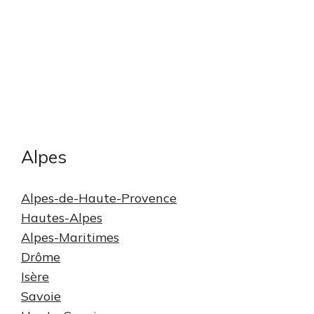
Sud et Haute-Corse), de la Corrèze, de la Côte-
d’Or, de la Creuse, du Gard, de l’Hérault, du Lot,
de la Nièvre, de la Saône-et-Loire, du Tarn-et-
Garonne, de la Haute-Vienne et enfin de
l’Yonne dans le Massif central. C’est enfin le cas
de la Meurthe-et-Moselle dans les Vosges.
Alpes
Alpes-de-Haute-Provence
Hautes-Alpes
Alpes-Maritimes
Drôme
Isère
Savoie