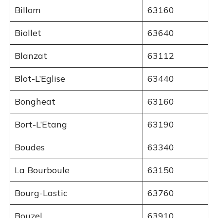
Billom
63160
Biollet
63640
Blanzat
63112
Blot-L’Eglise
63440
Bongheat
63160
Bort-L’Etang
63190
Boudes
63340
La Bourboule
63150
Bourg-Lastic
63760
Bouzel
63910