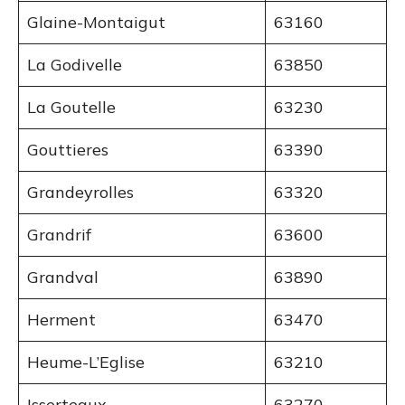
Glaine-Montaigut
63160
La Godivelle
63850
La Goutelle
63230
Gouttieres
63390
Grandeyrolles
63320
Grandrif
63600
Grandval
63890
Herment
63470
Heume-L’Eglise
63210
Isserteaux
63270