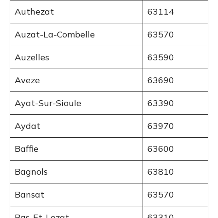
Authezat
63114
Auzat-La-Combelle
63570
Auzelles
63590
Aveze
63690
Ayat-Sur-Sioule
63390
Aydat
63970
Baffie
63600
Bagnols
63810
Bansat
63570
Bas-Et-Lezat
63310