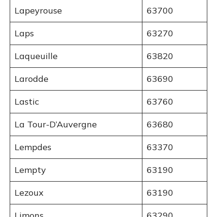
Lapeyrouse
63700
Laps
63270
Laqueuille
63820
Larodde
63690
Lastic
63760
La Tour-D’Auvergne
63680
Lempdes
63370
Lempty
63190
Lezoux
63190
Limons
63290