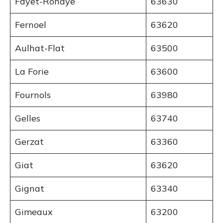
Fayet-Ronaye
63630
Fernoel
63620
Aulhat-Flat
63500
La Forie
63600
Fournols
63980
Gelles
63740
Gerzat
63360
Giat
63620
Gignat
63340
Gimeaux
63200