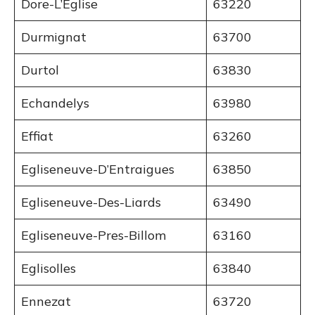
Dore-L’Eglise
63220
Durmignat
63700
Durtol
63830
Echandelys
63980
Effiat
63260
Egliseneuve-D’Entraigues
63850
Egliseneuve-Des-Liards
63490
Egliseneuve-Pres-Billom
63160
Eglisolles
63840
Ennezat
63720