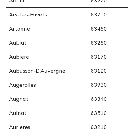
Arlanc
63220
Ars-Les-Favets
63700
Artonne
63460
Aubiat
63260
Aubiere
63170
Aubusson-D’Auvergne
63120
Augerolles
63930
Augnat
63340
Aulnat
63510
Aurieres
63210