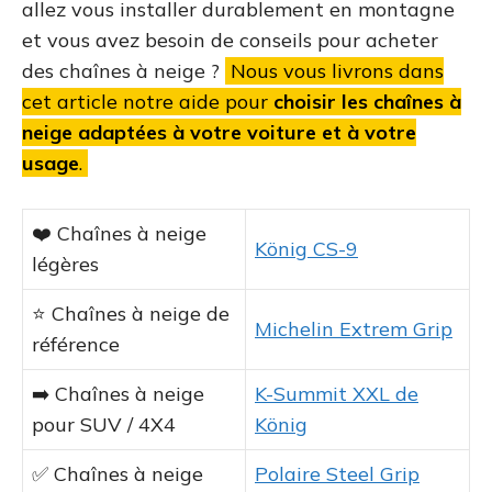
allez vous installer durablement en montagne
et vous avez besoin de conseils pour acheter
des chaînes à neige ?
Nous vous livrons dans
cet article notre aide pour
choisir les chaînes à
neige adaptées à votre voiture et à votre
usage
.
❤️ Chaînes à neige
König CS-9
légères
⭐ Chaînes à neige de
Michelin Extrem Grip
référence
➡️ Chaînes à neige
K-Summit XXL de
pour SUV / 4X4
König
✅ Chaînes à neige
Polaire Steel Grip